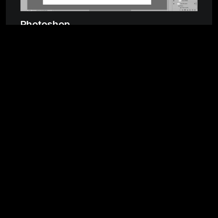
Photoshop
Photoshop es un programa para la edición de
fotografías.
En este curso vemos las herramientas del programa
editando distintas fotografías algunas serán los render
generados en el curso de V-ray, posteriormente
hacemos un armado de planta arquitectónica, y un
fotomontaje.
Duración: 18 hrs. – 9 clases de 2 hrs o 6 clases de 3
hrs.
Arquitectura Digital - 2024